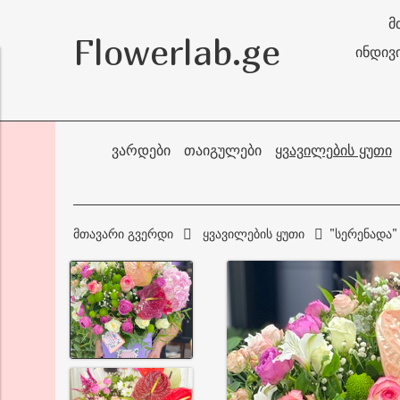
მ
Flowerlab.ge
ინდივ
ᲕᲐᲠᲓᲔᲑᲘ
ᲗᲐᲘᲒᲣᲚᲔᲑᲘ
ᲧᲕᲐᲕᲘᲚᲔᲑᲘᲡ ᲧᲣᲗᲘ
მთავარი გვერდი
ყვავილების ყუთი
"სერენადა"