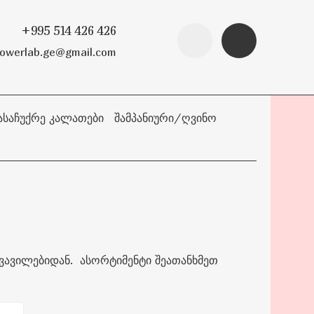
+995 514 426 426
lowerlab.ge@gmail.com
ᲐᲡᲐᲩᲣᲥᲠᲔ ᲙᲐᲚᲐᲗᲔᲑᲘ
ᲨᲐᲛᲞᲐᲜᲘᲣᲠᲘ/ᲦᲕᲘᲜᲝ
 ყვავილებიდან. ასორტიმენტი შეათანხმეთ