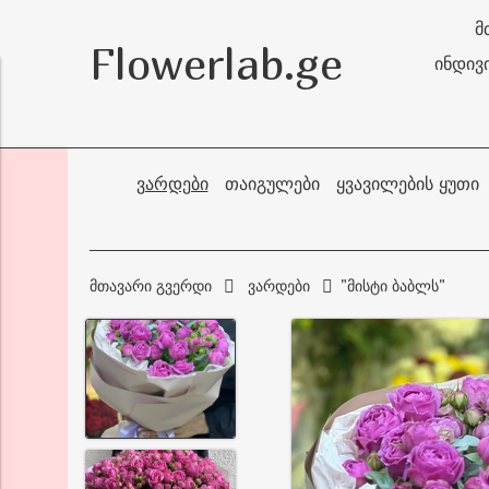
მ
Flowerlab.ge
ინდივ
ᲕᲐᲠᲓᲔᲑᲘ
ᲗᲐᲘᲒᲣᲚᲔᲑᲘ
ᲧᲕᲐᲕᲘᲚᲔᲑᲘᲡ ᲧᲣᲗᲘ
მთავარი გვერდი
ვარდები
"მისტი ბაბლს"