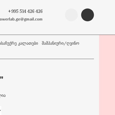
+995 514 426 426
lowerlab.ge@gmail.com
ᲐᲡᲐᲩᲣᲥᲠᲔ ᲙᲐᲚᲐᲗᲔᲑᲘ
ᲨᲐᲛᲞᲐᲜᲘᲣᲠᲘ/ᲦᲕᲘᲜᲝ
"
ლია